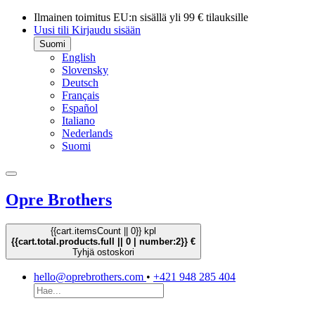
Ilmainen toimitus EU:n sisällä yli 99 € tilauksille
Uusi tili
Kirjaudu sisään
Suomi
English
Slovensky
Deutsch
Français
Español
Italiano
Nederlands
Suomi
Opre Brothers
{{cart.itemsCount || 0}} kpl
{{cart.total.products.full || 0 | number:2}} €
Tyhjä ostoskori
hello@oprebrothers.com
•
+421 948 285 404