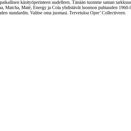
i paikallisen käsityöperinteen uudelleen. Tänään tuomme saman tarkk
, Matcha, Maté, Energy ja Cola yhdistävät luonnon puhtauden 1960-luvun
uden standardin. Valitse oma juomasi. Tervetuloa Opre’ Collectiveen.