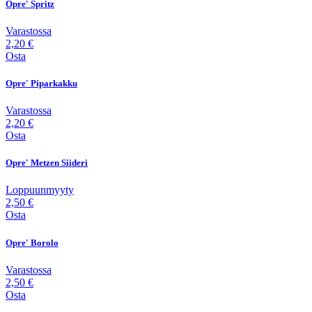
Opre' Spritz
Varastossa
2,20 €
Osta
Opre' Piparkakku
Varastossa
2,20 €
Osta
Opre' Metzen Siideri
Loppuunmyyty
2,50 €
Osta
Opre' Borolo
Varastossa
2,50 €
Osta