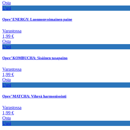
Osta
Uusi
Opre’ ENERGY: Luonnonvoimainen paine
Varastossa
1,99 €
Osta
Uusi
Opre’ KOMBUCHA: Sisäinen tasapaino
Varastossa
1,99 €
Osta
Uusi
Opre’ MATCHA: Vihreä harmonisointi
Varastossa
1,99 €
Osta
Uusi