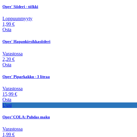
Opre' Siideri - tölkki
Loppuunmyyty
1,99 €
Osta
Opre' Hapankirsikkasiideri
Varastossa
2,20 €
Osta
Opre' Piparkakku - 3 litraa
Varastossa
15,99 €
Osta
Uusi
Opre’ COLA: Puhdas maku
Varastossa
1,99 €