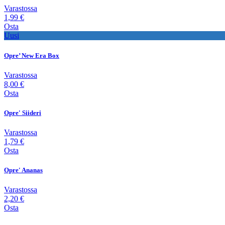
Varastossa
1,99 €
Osta
Uusi
Opre’ New Era Box
Varastossa
8,00 €
Osta
Opre' Siideri
Varastossa
1,79 €
Osta
Opre' Ananas
Varastossa
2,20 €
Osta