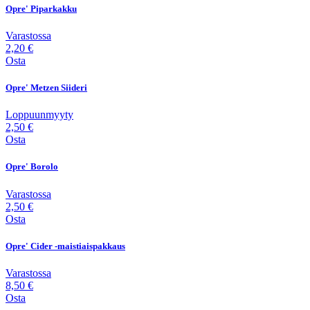
Opre' Piparkakku
Varastossa
2,20 €
Osta
Opre' Metzen Siideri
Loppuunmyyty
2,50 €
Osta
Opre' Borolo
Varastossa
2,50 €
Osta
Opre' Cider -maistiaispakkaus
Varastossa
8,50 €
Osta