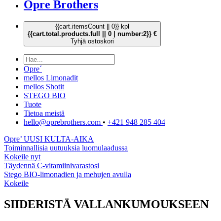
Opre Brothers
{{cart.itemsCount || 0}} kpl
{{cart.total.products.full || 0 | number:2}} €
Tyhjä ostoskori
Opre´
mellos Limonadit
mellos Shotit
STEGO BIO
Tuote
Tietoa meistä
hello@oprebrothers.com
•
+421 948 285 404
Opre’ UUSI KULTA-AIKA
Toiminnallisia uutuuksia luomulaadussa
Kokeile nyt
Täydennä C-vitamiinivarastosi
Stego BIO-limonadien ja mehujen avulla
Kokeile
SIIDERISTÄ VALLANKUMOUKSEEN