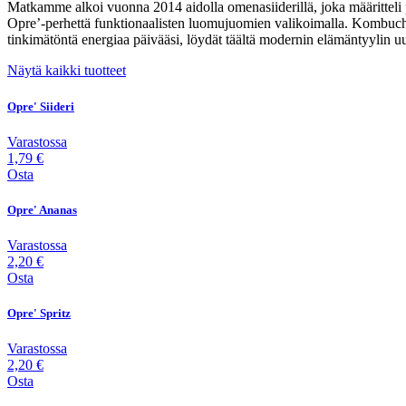
Matkamme alkoi vuonna 2014 aidolla omenasiiderillä, joka määrittel
Opre’-perhettä funktionaalisten luomujuomien valikoimalla. Kombucha
tinkimätöntä energiaa päivääsi, löydät täältä modernin elämäntyylin u
Näytä kaikki tuotteet
Opre' Siideri
Varastossa
1,79 €
Osta
Opre' Ananas
Varastossa
2,20 €
Osta
Opre' Spritz
Varastossa
2,20 €
Osta