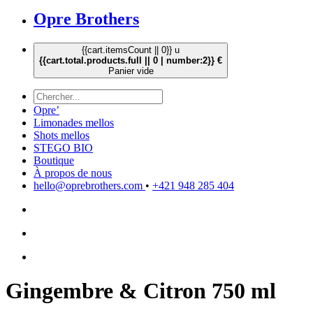
Opre Brothers
{{cart.itemsCount || 0}} u
{{cart.total.products.full || 0 | number:2}} €
Panier vide
Opre’
Limonades mellos
Shots mellos
STEGO BIO
Boutique
À propos de nous
hello@oprebrothers.com
•
+421 948 285 404
Gingembre & Citron 750 ml