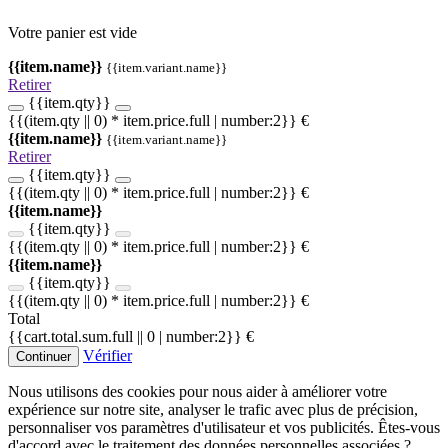
Votre panier est vide
{{item.name}}
{{item.variant.name}}
Retirer
{{item.qty}}
{{(item.qty || 0) * item.price.full | number:2}} €
{{item.name}}
{{item.variant.name}}
Retirer
{{item.qty}}
{{(item.qty || 0) * item.price.full | number:2}} €
{{item.name}}
{{item.qty}}
{{(item.qty || 0) * item.price.full | number:2}} €
{{item.name}}
{{item.qty}}
{{(item.qty || 0) * item.price.full | number:2}} €
Total
{{cart.total.sum.full || 0 | number:2}} €
Vérifier
Continuer
Nous utilisons des cookies pour nous aider à améliorer votre
expérience sur notre site, analyser le trafic avec plus de précision,
personnaliser vos paramètres d'utilisateur et vos publicités. Êtes-vous
d'accord avec le traitement des données personnelles associées ?