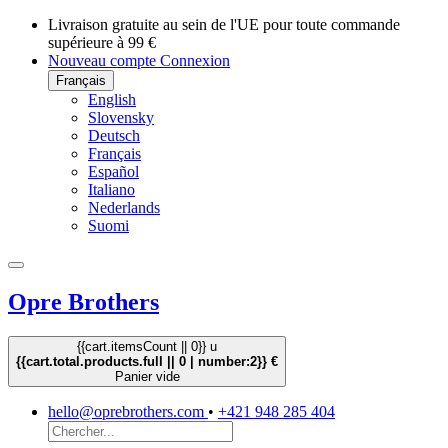
Livraison gratuite au sein de l'UE pour toute commande
supérieure à 99 €
Nouveau compte
Connexion
Français
English
Slovensky
Deutsch
Français
Español
Italiano
Nederlands
Suomi
Opre Brothers
{{cart.itemsCount || 0}} u
{{cart.total.products.full || 0 | number:2}} €
Panier vide
hello@oprebrothers.com
•
+421 948 285 404