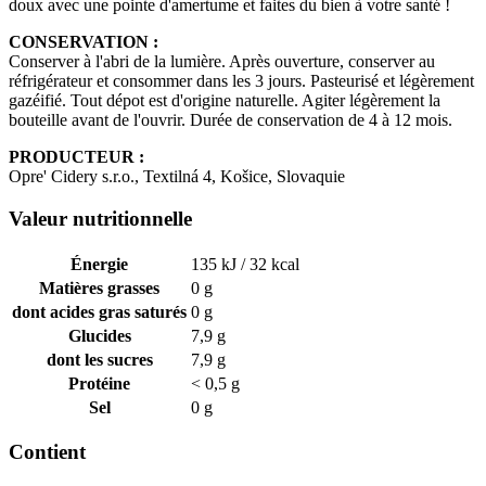
doux avec une pointe d'amertume et faites du bien à votre santé !
CONSERVATION :
Conserver à l'abri de la lumière. Après ouverture, conserver au
réfrigérateur et consommer dans les 3 jours. Pasteurisé et légèrement
gazéifié. Tout dépot est d'origine naturelle. Agiter légèrement la
bouteille avant de l'ouvrir. Durée de conservation de 4 à 12 mois.
PRODUCTEUR :
Opre' Cidery s.r.o., Textilná 4, Košice, Slovaquie
Valeur nutritionnelle
Énergie
135 kJ / 32 kcal
Matières grasses
0 g
dont acides gras saturés
0 g
Glucides
7,9 g
dont les sucres
7,9 g
Protéine
< 0,5 g
Sel
0 g
Contient