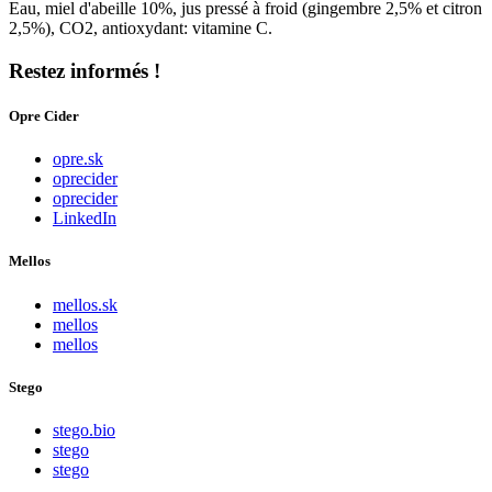
Eau, miel d'abeille 10%, jus pressé à froid (gingembre 2,5% et citron
2,5%), CO2, antioxydant: vitamine C.
Restez informés !
Opre Cider
opre.sk
oprecider
oprecider
LinkedIn
Mellos
mellos.sk
mellos
mellos
Stego
stego.bio
stego
stego