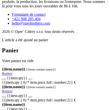
produits, la production, les livraisons ou l'entreprise. Nous sommes
là pour vous tous les jours ouvrables de 8h à 16h.
Formulaire de contact
+421 908 285 404
hello@oprebrothers.com
2026 © Opre‘ Cidery s.r.o. tous droits réservés
L'article a été ajouté au panier
Panier
Votre panier est vide
{{item.name}}
{{item.variant.name}}
Retirer
{{item.qty}}
{{(item.qty || 0) * item.price.full | number:2}} €
{{item.name}}
{{item.variant.name}}
Retirer
{{item.qty}}
{{(item.qty || 0) * item.price.full | number:2}} €
{{item.name}}
{{item.qty}}