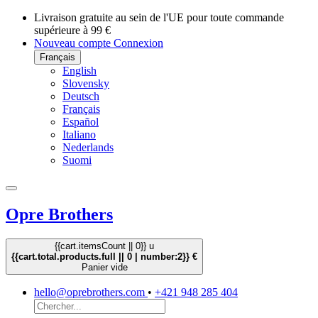
Livraison gratuite au sein de l'UE pour toute commande
supérieure à 99 €
Nouveau compte
Connexion
Français
English
Slovensky
Deutsch
Français
Español
Italiano
Nederlands
Suomi
Opre Brothers
{{cart.itemsCount || 0}} u
{{cart.total.products.full || 0 | number:2}} €
Panier vide
hello@oprebrothers.com
•
+421 948 285 404